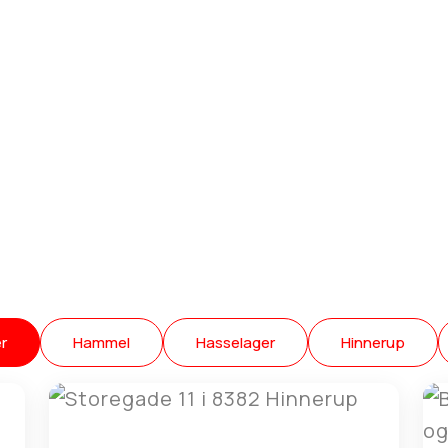
r
Hammel
Hasselager
Hinnerup