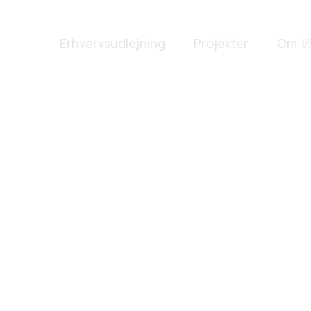
ejning
Erhvervsudlejning
Projekter
Om
V
Ledige 
Sponso