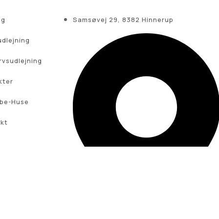
lg
Samsøvej 29, 8382 Hinnerup
udlejning
rvsudlejning
kter
ibe-Huse
kt