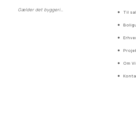
Gælder det byggeri…
Til sa
Bolig
Erhve
Proje
Om V
Konta