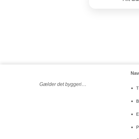
Nav
Gælder det byggeri…
T
B
E
P