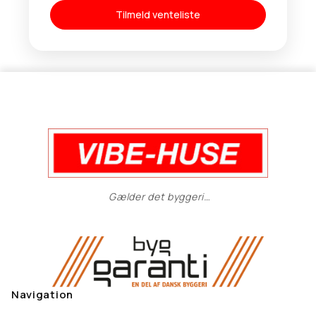
Tilmeld venteliste
Gælder det byggeri…
Navigation