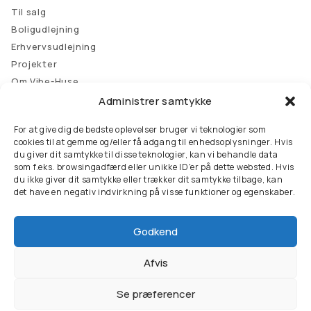
Til salg
Boligudlejning
Erhvervsudlejning
Projekter
Om Vibe-Huse
Kontakt
Administrer samtykke
Kontakt
For at give dig de bedste oplevelser bruger vi teknologier som
cookies til at gemme og/eller få adgang til enhedsoplysninger. Hvis
Samsøvej 29, 8382 Hinnerup
du giver dit samtykke til disse teknologier, kan vi behandle data
som f.eks. browsingadfærd eller unikke ID'er på dette websted. Hvis
86 98 60 11
du ikke giver dit samtykke eller trækker dit samtykke tilbage, kan
det have en negativ indvirkning på visse funktioner og egenskaber.
info@vibe-huse.dk
OBS:
Vi holder ferie i ugerne 29, 30 og 31
Godkend
Vibe-Huse A/S
CVR: 39 65 33 54
Afvis
Vibe-Huse Ejendomme A/S
CVR: 66 34 91 28
Se præferencer
Privatlivspolitik