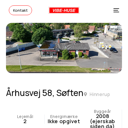
Kontakt
Århusvej 58, Søften
Hinnerup
Vibe-Huse
Byggeår
2008
Lejemål
Energimærke
2
Ikke opgivet
(ejerskab
siden da)