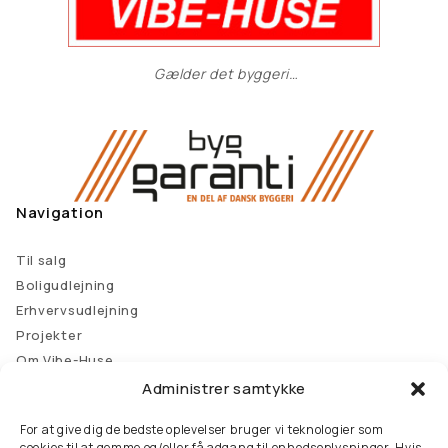
Gælder det byggeri…
Navigation
Til salg
Boligudlejning
Erhvervsudlejning
Projekter
Om Vibe-Huse
Kontakt
Administrer samtykke
Kontakt
For at give dig de bedste oplevelser bruger vi teknologier som
cookies til at gemme og/eller få adgang til enhedsoplysninger. Hvis