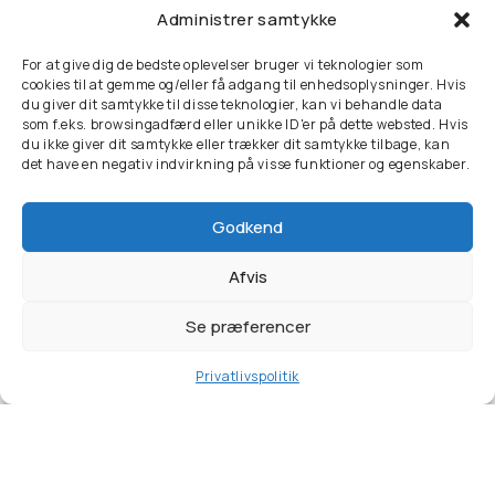
ledende virksomheder i Danmark.
Administrer samtykke
For at give dig de bedste oplevelser bruger vi teknologier som
cookies til at gemme og/eller få adgang til enhedsoplysninger. Hvis
du giver dit samtykke til disse teknologier, kan vi behandle data
som f.eks. browsingadfærd eller unikke ID'er på dette websted. Hvis
du ikke giver dit samtykke eller trækker dit samtykke tilbage, kan
det have en negativ indvirkning på visse funktioner og egenskaber.
Godkend
Afvis
Se præferencer
Kontakt
Privatlivspolitik