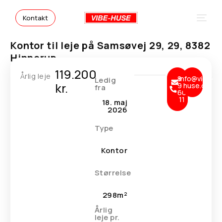
Kontakt
Kontor til leje på Samsøvej 29, 29, 8382
Hinnerup
119.200
Årlig leje
86
info@vibe-
Ledig
kr.
98
huse.dk
fra
60
11
18. maj
2026
Type
Kontor
Vibe-Huse
Størrelse
298m²
Årlig
leje pr.