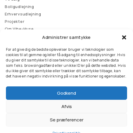
Boligudlejning
Erhvervsudlejning
Projekter
Om Vibe-Huse
Kontakt
Administrer samtykke
Kontakt
For at give dig de bedste oplevelser bruger vi teknologier som
cookies til at gemme og/eller få adgang til enhedsoplysninger. Hvis
Samsøvej 29, 8382 Hinnerup
du giver dit samtykke til disse teknologier, kan vi behandle data
som f.eks. browsingadfærd eller unikke ID'er på dette websted. Hvis
86 98 60 11
du ikke giver dit samtykke eller trækker dit samtykke tilbage, kan
det have en negativ indvirkning på visse funktioner og egenskaber.
info@vibe-huse.dk
OBS:
Vi holder ferie i ugerne 29, 30 og 31
Godkend
Vibe-Huse A/S
CVR: 39 65 33 54
Afvis
Vibe-Huse Ejendomme A/S
CVR: 66 34 91 28
Se præferencer
Privatlivspolitik
Copyright © 2026 - Udviklet af Ads On ApS
Kontakt